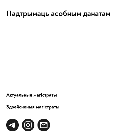
Падтрымаць асобным данатам
Актуальныя магістраты
Здзейсненыя магістраты