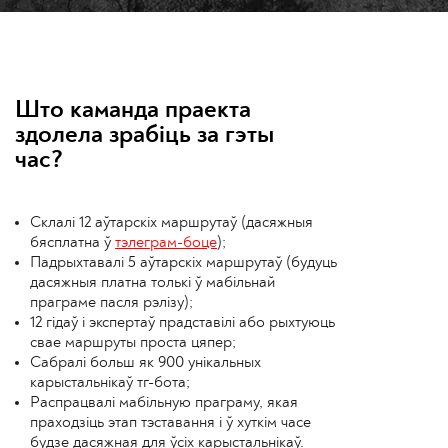
Што каманда праекта
здолела зрабіць за гэты
час?
Склалі 12 аўтарскіх маршрутаў (дасяжныя
бясплатна ў
тэлеграм-боце
);
Падрыхтавалі 5 аўтарскіх маршрутаў (будуць
дасяжныя платна толькі ў мабільнай
праграме пасля рэлізу);
12 гідаў і экспертаў прадставілі або рыхтуюць
свае маршруты проста цяпер;
Сабралі больш як 900 унікальных
карыстальнікаў тг-бота;
Распрацвалі мабільную праграму, якая
праходзіць этап тэставання і ў хуткім часе
будзе дасяжная для ўсіх карыстальнікаў.