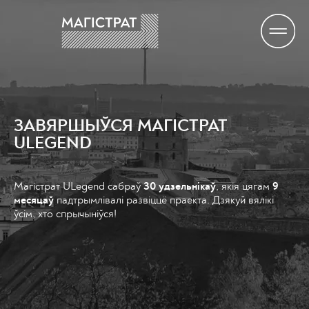
ЗАВЯРШЫЎСЯ МАГІСТРАТ
ULEGEND
Магістрат ULegend сабраў
30 удзельнікаў
, якія цягам
9
месяцаў
падтрымлівалі развіццё праекта. Дзякуй вялікі
ўсім, хто спрычыніўся!