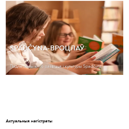
SPADČYNA-ВРОЦЛАЎ
Падлеткавы клуб развіцця і культуры Spadčyna.
Актуальныя магістраты