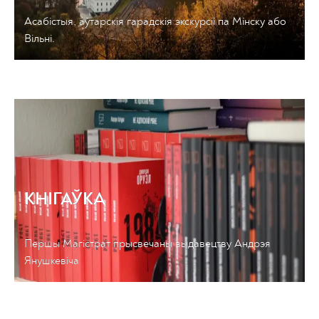
Асабістыя, аўтарскія гарадскія экскурсіі па Мінску або
Вільні.
КНІГАЎКА
Першы Магістрат прысвечаны выдавецтву Андрэя
Янушкевіча